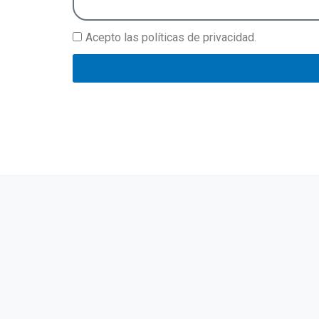
s
a
Acepto las políticas de privacidad.
j
e