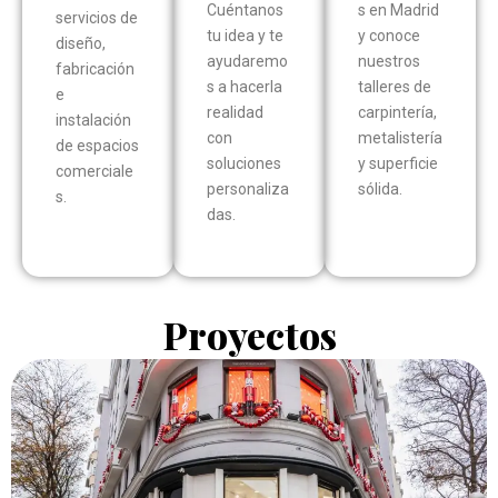
Cuéntanos
s en Madrid
servicios de
tu idea y te
y conoce
diseño,
ayudaremo
nuestros
fabricación
s a hacerla
talleres de
e
realidad
carpintería,
instalación
con
metalistería
de espacios
soluciones
y superficie
comerciale
personaliza
sólida.
s.
das.
Proyectos