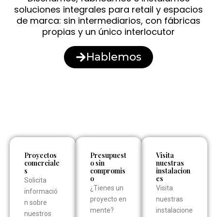
soluciones integrales para retail y espacios
de marca: sin intermediarios, con fábricas
propias y un único interlocutor
Hablemos
Proyectos
Presupuest
Visita
comerciale
o sin
nuestras
s
compromis
instalacion
o
es
Solicita
¿Tienes un
Visita
informació
proyecto en
nuestras
n sobre
mente?
instalacione
nuestros