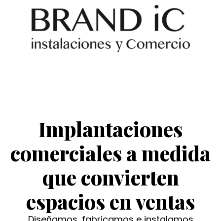
Ir
al
contenido
Implantaciones
comerciales a medida
que convierten
espacios en ventas
Diseñamos, fabricamos e instalamos